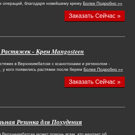
их операций, благодаря новейшему крему
Более Подробно »»
Заказать Сейчас »
 Растяжек - Крем Mangosteen
стяжек в Верхнеимбатске с ксанотонами и ретинолом -
, у кого появились растяжки после берем
Более Подробно »»
Заказать Сейчас »
льная Резинка для Похудения
 Верхнеимбатске может помочь всем, кто мечтает об